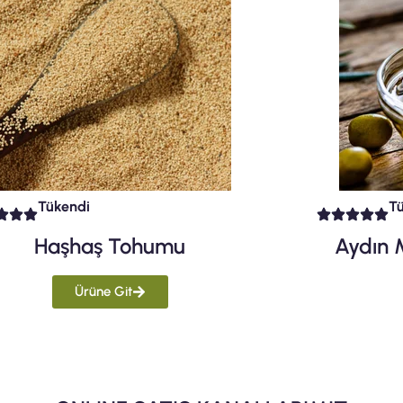
Tükendi
T
Haşhaş Tohumu
Aydın 
Ürüne Git