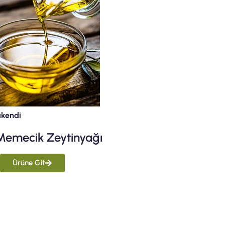
ükendi
Memecik Zeytinyağı
Ürüne Git