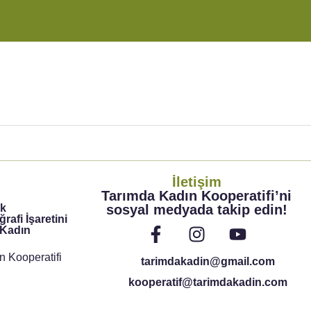
İletişim
Tarımda Kadın Kooperatifi’ni
ik
sosyal medyada takip edin!
rafi İşaretini
 Kadın
n Kooperatifi
tarimdakadin@gmail.com
kooperatif@tarimdakadin.com