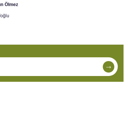
rın Ölmez
foğlu